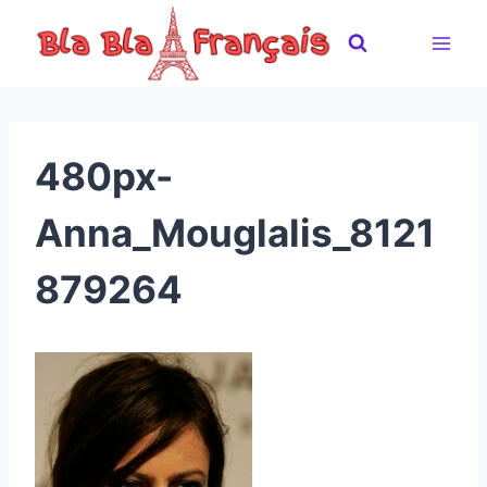
Skip
to
content
480px-
Anna_Mouglalis_8121
879264