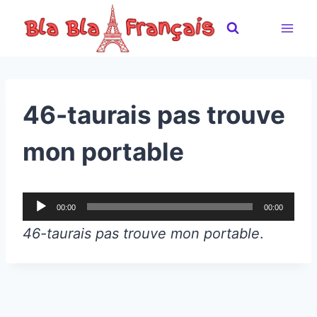
Skip
to
content
46-taurais pas trouve
mon portable
A
00:00
00:00
u
46-taurais pas trouve mon portable
.
d
i
o