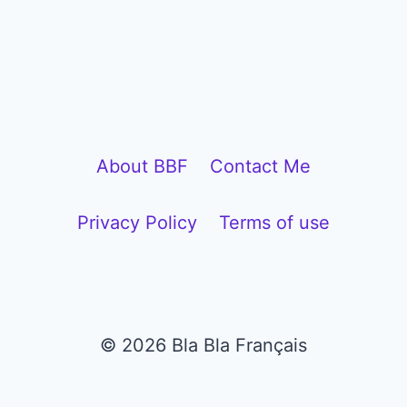
P
l
a
y
e
About BBF
Contact Me
r
Privacy Policy
Terms of use
© 2026 Bla Bla Français