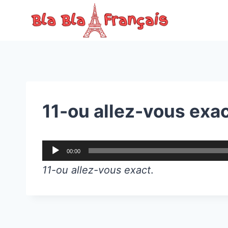
Skip
to
content
11-ou allez-vous exa
A
00:00
u
11-ou allez-vous exact
.
d
i
o