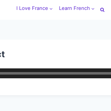
I Love France
Learn French
ct