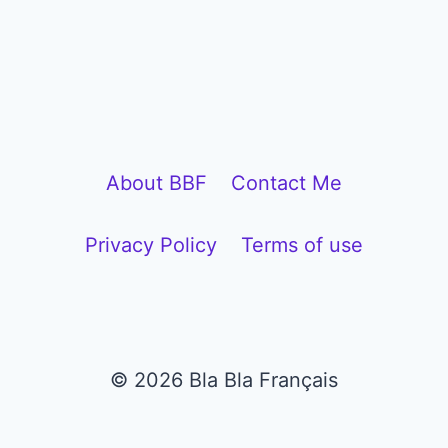
P
l
a
y
e
About BBF
Contact Me
r
Privacy Policy
Terms of use
© 2026 Bla Bla Français