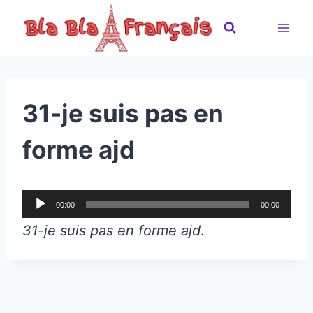
Skip
to
content
31-je suis pas en
forme ajd
A
00:00
00:00
u
31-je suis pas en forme ajd
.
d
i
o