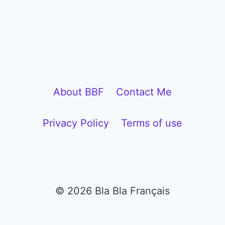
l
a
y
e
r
About BBF
Contact Me
Privacy Policy
Terms of use
© 2026 Bla Bla Français