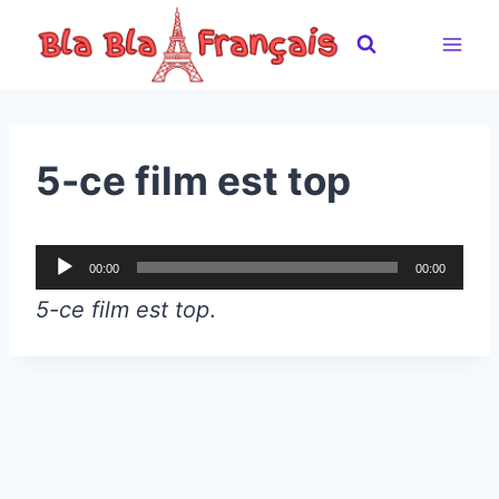
Skip
to
content
5-ce film est top
A
00:00
00:00
u
5-ce film est top
.
d
i
o
P