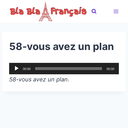
Skip
to
content
58-vous avez un plan
A
00:00
00:00
u
58-vous avez un plan
.
d
i
o
P