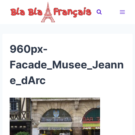
Skip
to
content
960px-
Facade_Musee_Jeann
e_dArc