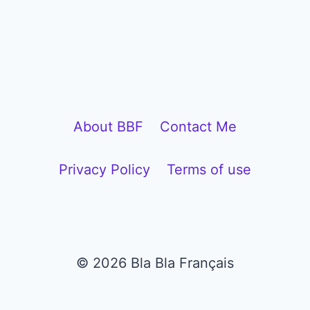
P
l
a
y
e
About BBF
Contact Me
r
Privacy Policy
Terms of use
© 2026 Bla Bla Français