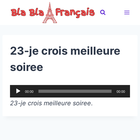
Skip
to
content
23-je crois meilleure
soiree
A
00:00
00:00
u
23-je crois meilleure soiree
.
d
i
o