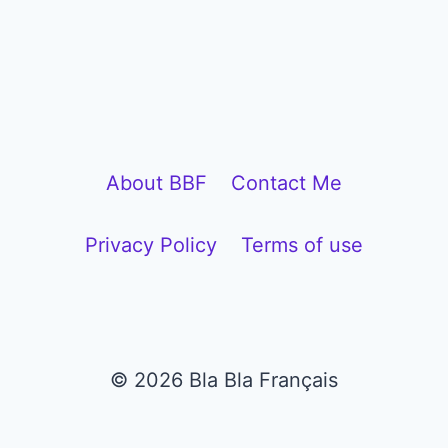
P
l
a
y
e
About BBF
Contact Me
r
Privacy Policy
Terms of use
© 2026 Bla Bla Français