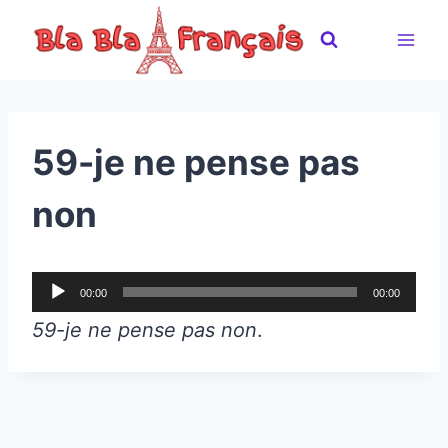
Skip
to
content
59-je ne pense pas
non
A
00:00
00:00
u
59-je ne pense pas non
.
d
i
o