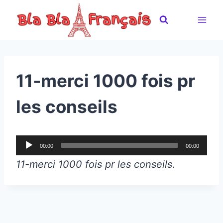
Skip
to
content
11-merci 1000 fois pr
les conseils
A
00:00
00:00
u
11-merci 1000 fois pr les conseils
.
d
i
o