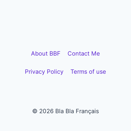
P
l
a
y
e
About BBF
Contact Me
r
Privacy Policy
Terms of use
© 2026 Bla Bla Français