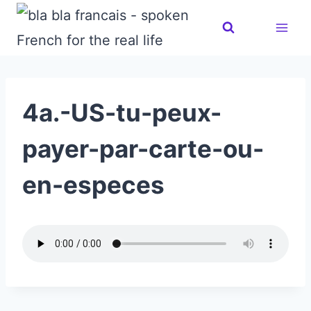
Skip
to
content
4a.-US-tu-peux-
payer-par-carte-ou-
en-especes