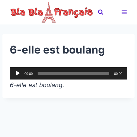
Skip
to
content
6-elle est boulang
A
00:00
00:00
u
6-elle est boulang
.
d
i
o
P