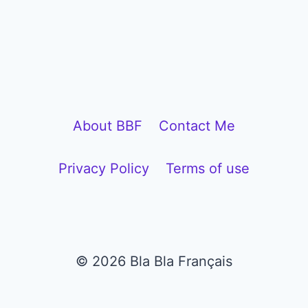
l
a
y
e
r
About BBF
Contact Me
Privacy Policy
Terms of use
© 2026 Bla Bla Français