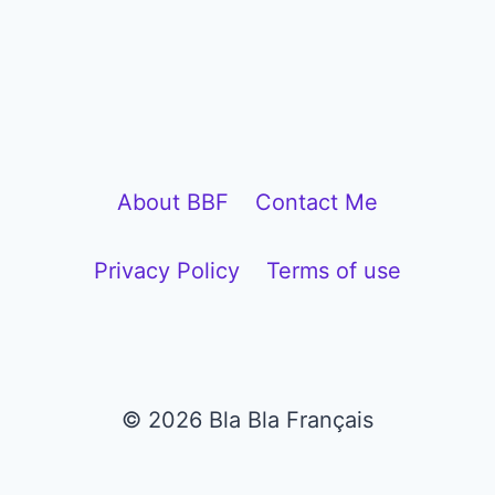
l
a
y
e
r
About BBF
Contact Me
Privacy Policy
Terms of use
© 2026 Bla Bla Français