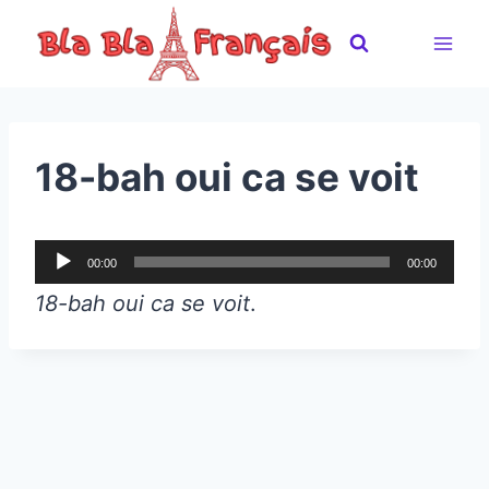
Skip
to
content
18-bah oui ca se voit
A
00:00
00:00
u
18-bah oui ca se voit
.
d
i
o
P