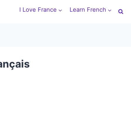
I Love France
Learn French
ançais