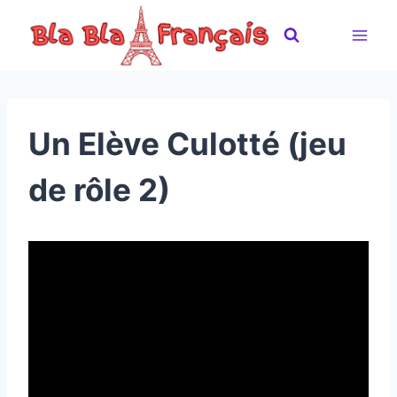
Skip
to
content
Un Elève Culotté (jeu
de rôle 2)